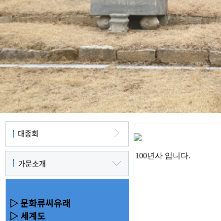
▷ 문화류씨유래
▷ 세계도