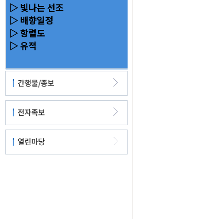
▷ 빛나는 선조
▷ 배향일정
▷ 항렬도
▷ 유적